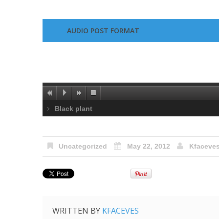
AUDIO POST FORMAT
Black plant
Uncategorized
May 22, 2012
Kfaceve
WRITTEN BY
KFACEVES