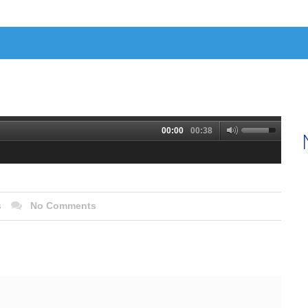
00:00
00:38
s
No Comments