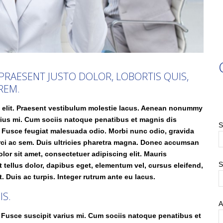
PRAESENT JUSTO DOLOR, LOBORTIS QUIS,
REM.
g elit. Praesent vestibulum molestie lacus. Aenean nonummy
arius mi. Cum sociis natoque penatibus et magnis dis
S
i. Fusce feugiat malesuada odio. Morbi nunc odio, gravida
orci ac sem. Duis ultricies pharetra magna. Donec accumsan
or sit amet, consectetuer adipiscing elit. Mauris
S
tellus dolor, dapibus eget, elementum vel, cursus eleifend,
t. Duis ac turpis. Integer rutrum ante eu lacus.
IS.
A
Fusce suscipit varius mi. Cum sociis natoque penatibus et